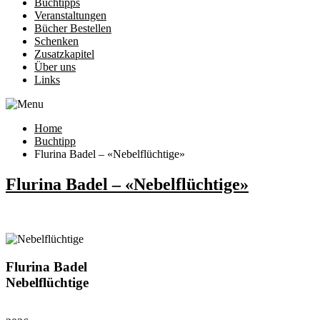
Buchtipps
Veranstaltungen
Bücher Bestellen
Schenken
Zusatzkapitel
Über uns
Links
Home
Buchtipp
Flurina Badel – «Nebelflüchtige»
Flurina Badel – «Nebelflüchtige»
Flurina Badel
Nebelflüchtige