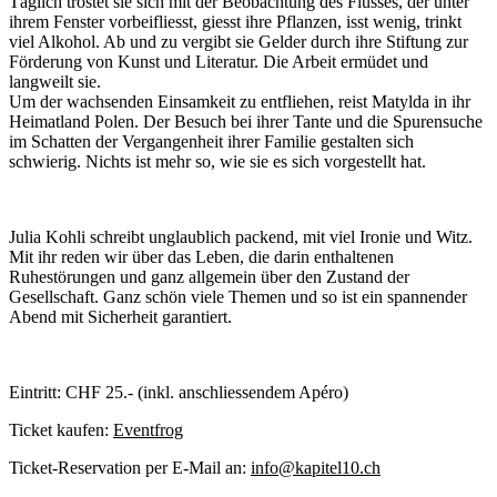
Täglich tröstet sie sich mit der Beobachtung des Flusses, der unter
ihrem Fenster vorbeifliesst, giesst ihre Pflanzen, isst wenig, trinkt
viel Alkohol. Ab und zu vergibt sie Gelder durch ihre Stiftung zur
Förderung von Kunst und Literatur. Die Arbeit ermüdet und
langweilt sie.
Um der wachsenden Einsamkeit zu entfliehen, reist Matylda in ihr
Heimatland Polen. Der Besuch bei ihrer Tante und die Spurensuche
im Schatten der Vergangenheit ihrer Familie gestalten sich
schwierig. Nichts ist mehr so, wie sie es sich vorgestellt hat.
Julia Kohli schreibt unglaublich packend, mit viel Ironie und Witz.
Mit ihr reden wir über das Leben, die darin enthaltenen
Ruhestörungen und ganz allgemein über den Zustand der
Gesellschaft. Ganz schön viele Themen und so ist ein spannender
Abend mit Sicherheit garantiert.
Eintritt: CHF 25.- (inkl. anschliessendem Apéro)
Ticket kaufen:
Eventfrog
Ticket-Reservation per E-Mail an:
info@kapitel10.ch