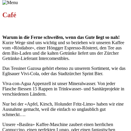
Café
Warum in die Ferne schweifen, wenn das Gute liegt so nah!
Kurze Wege sind uns wichtig und so beziehen wir unseren Kaffee
vom «Röstlabor», einer Höngger Espresso-Rösterei, den Tee aus
dem Bio-Laden und die kalten Getränke liefert uns der Zürcher
Getränke-Lieferant Intercomestibles.
Das Tessiner Gazosa gehört ebenso zu unserem Sortiment, wie das
Eglisauer Vivi-Cola, oder das Stadtzürcher Sprint Bier.
Viva-con-Agua Appenzell ist unser Mineralwasser. Von jeder
Flasche fliessen 15 Rappen in Trinkwasser- und Sanitärprojekte in
verschiedenen Ländern.
Nur bei der «Apfel, Kirsch, Holunder Fritz-Limo» haben wir eine
Ausnahme gemacht, weil die einfach so unglaublich gut
schmeckt….
Unsere «Basilea» Kaffee-Maschine zaubert einen herrlichen
Cappuccino, einen perfekten Lungo, oder einen fantastischen