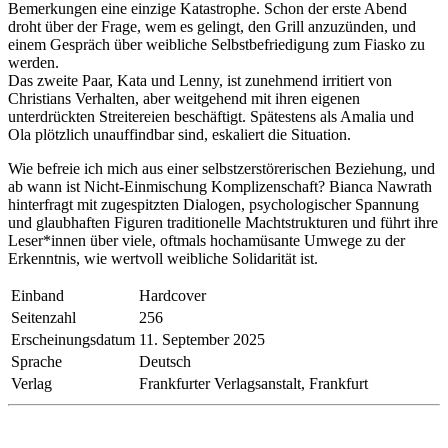
Bemerkungen eine einzige Katastrophe. Schon der erste Abend
droht über der Frage, wem es gelingt, den Grill anzuzünden, und
einem Gespräch über weibliche Selbstbefriedigung zum Fiasko zu
werden.
Das zweite Paar, Kata und Lenny, ist zunehmend irritiert von
Christians Verhalten, aber weitgehend mit ihren eigenen
unterdrückten Streitereien beschäftigt. Spätestens als Amalia und
Ola plötzlich unauffindbar sind, eskaliert die Situation.
Wie befreie ich mich aus einer selbstzerstörerischen Beziehung, und
ab wann ist Nicht-Einmischung Komplizenschaft? Bianca Nawrath
hinterfragt mit zugespitzten Dialogen, psychologischer Spannung
und glaubhaften Figuren traditionelle Machtstrukturen und führt ihre
Leser*innen über viele, oftmals hochamüsante Umwege zu der
Erkenntnis, wie wertvoll weibliche Solidarität ist.
Einband
Hardcover
Seitenzahl
256
Erscheinungsdatum
11. September 2025
Sprache
Deutsch
Verlag
Frankfurter Verlagsanstalt, Frankfurt