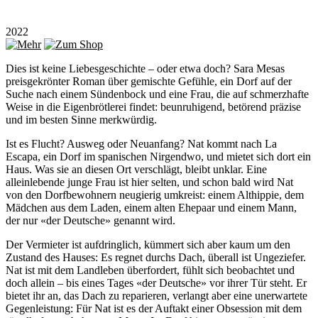
2022
Dies ist keine Liebesgeschichte – oder etwa doch? Sara Mesas
preisgekrönter Roman über gemischte Gefühle, ein Dorf auf der
Suche nach einem Sündenbock und eine Frau, die auf schmerzhafte
Weise in die Eigenbrötlerei findet: beunruhigend, betörend präzise
und im besten Sinne merkwürdig.
Ist es Flucht? Ausweg oder Neuanfang? Nat kommt nach La
Escapa, ein Dorf im spanischen Nirgendwo, und mietet sich dort ein
Haus. Was sie an diesen Ort verschlägt, bleibt unklar. Eine
alleinlebende junge Frau ist hier selten, und schon bald wird Nat
von den Dorfbewohnern neugierig umkreist: einem Althippie, dem
Mädchen aus dem Laden, einem alten Ehepaar und einem Mann,
der nur «der Deutsche» genannt wird.
Der Vermieter ist aufdringlich, kümmert sich aber kaum um den
Zustand des Hauses: Es regnet durchs Dach, überall ist Ungeziefer.
Nat ist mit dem Landleben überfordert, fühlt sich beobachtet und
doch allein – bis eines Tages «der Deutsche» vor ihrer Tür steht. Er
bietet ihr an, das Dach zu reparieren, verlangt aber eine unerwartete
Gegenleistung: Für Nat ist es der Auftakt einer Obsession mit dem