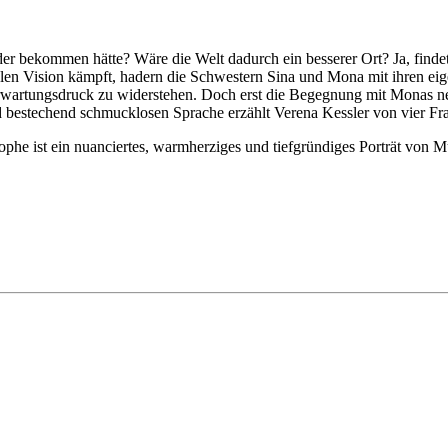
bekommen hätte? Wäre die Welt dadurch ein besserer Ort? Ja, findet
alen Vision kämpft, hadern die Schwestern Sina und Mona mit ihren e
rwartungsdruck zu widerstehen. Doch erst die Begegnung mit Monas neu
d bestechend schmucklosen Sprache erzählt Verena Kessler von vier Fra
he ist ein nuanciertes, warmherziges und tiefgründiges Porträt von Mu