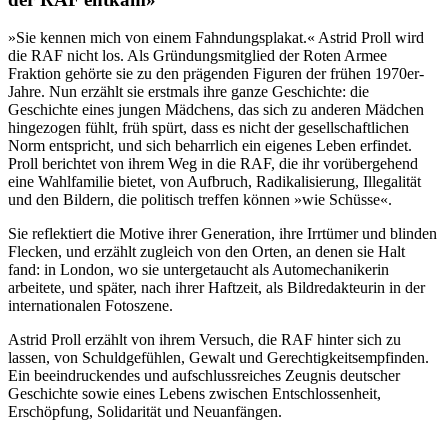
»Sie kennen mich von einem Fahndungsplakat.« Astrid Proll wird
die RAF nicht los. Als Gründungsmitglied der Roten Armee
Fraktion gehörte sie zu den prägenden Figuren der frühen 1970er-
Jahre. Nun erzählt sie erstmals ihre ganze Geschichte: die
Geschichte eines jungen Mädchens, das sich zu anderen Mädchen
hingezogen fühlt, früh spürt, dass es nicht der gesellschaftlichen
Norm entspricht, und sich beharrlich ein eigenes Leben erfindet.
Proll berichtet von ihrem Weg in die RAF, die ihr vorübergehend
eine Wahlfamilie bietet, von Aufbruch, Radikalisierung, Illegalität
und den Bildern, die politisch treffen können »wie Schüsse«.
Sie reflektiert die Motive ihrer Generation, ihre Irrtümer und blinden
Flecken, und erzählt zugleich von den Orten, an denen sie Halt
fand: in London, wo sie untergetaucht als Automechanikerin
arbeitete, und später, nach ihrer Haftzeit, als Bildredakteurin in der
internationalen Fotoszene.
Astrid Proll erzählt von ihrem Versuch, die RAF hinter sich zu
lassen, von Schuldgefühlen, Gewalt und Gerechtigkeitsempfinden.
Ein beeindruckendes und aufschlussreiches Zeugnis deutscher
Geschichte sowie eines Lebens zwischen Entschlossenheit,
Erschöpfung, Solidarität und Neuanfängen.