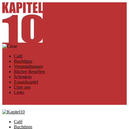
Café
Buchtipps
Veranstaltungen
Bücher Bestellen
Schenken
Zusatzkapitel
Über uns
Links
Café
Buchtipps