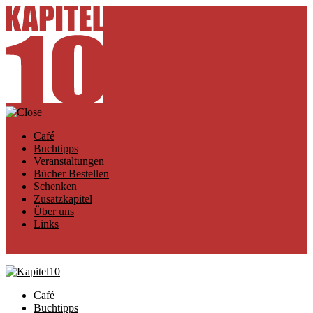
Café
Buchtipps
Veranstaltungen
Bücher Bestellen
Schenken
Zusatzkapitel
Über uns
Links
Café
Buchtipps