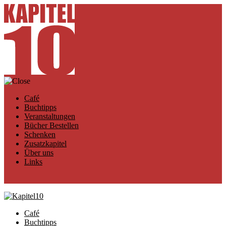
Café
Buchtipps
Veranstaltungen
Bücher Bestellen
Schenken
Zusatzkapitel
Über uns
Links
Café
Buchtipps