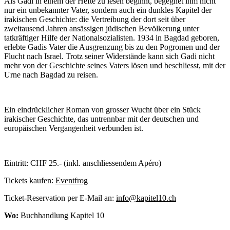
Als Gadi in einem der Hefte zu lesen beginnt, begegnet ihm nicht
nur ein unbekannter Vater, sondern auch ein dunkles Kapitel der
irakischen Geschichte: die Vertreibung der dort seit über
zweitausend Jahren ansässigen jüdischen Bevölkerung unter
tatkräftiger Hilfe der Nationalsozialisten. 1934 in Bagdad geboren,
erlebte Gadis Vater die Ausgrenzung bis zu den Pogromen und der
Flucht nach Israel. Trotz seiner Widerstände kann sich Gadi nicht
mehr von der Geschichte seines Vaters lösen und beschliesst, mit der
Urne nach Bagdad zu reisen.
Ein eindrücklicher Roman von grosser Wucht über ein Stück
irakischer Geschichte, das untrennbar mit der deutschen und
europäischen Vergangenheit verbunden ist.
Eintritt: CHF 25.- (inkl. anschliessendem Apéro)
Tickets kaufen:
Eventfrog
Ticket-Reservation per E-Mail an:
info@kapitel10.ch
Wo:
Buchhandlung Kapitel 10